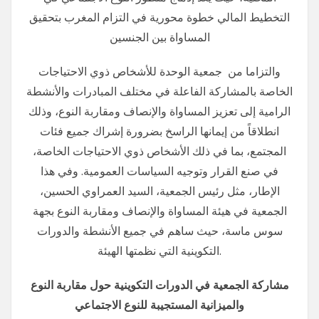
التخطيط المالي خطوة محورية في التزام المغرب بتحقيق
المساواة بين الجنسين
والتزاما من جمعية الوحدة للأشخاص ذوي الاحتياجات
الخاصة بالمشاركة الفاعلة في مختلف المبادرات والأنشطة
الرامية إلى تعزيز المساواة والإنصاف ومقاربة النوع، وذلك
انطلاقاً من إيمانها الراسخ بضرورة إشراك جميع فئات
المجتمع، بما في ذلك الأشخاص ذوي الاحتياجات الخاصة،
في صنع القرار وتوجيه السياسات العمومية. وفي هذا
الإطار، مثل رئيس الجمعية، السيد العمراوي الحسين،
الجمعية في هيئة المساواة والإنصاف ومقاربة النوع بجهة
سوس ماسة، حيث ساهم في جميع الأنشطة والدورات
التكوينية التي نظمتها الهيئة.
مشاركة الجمعية في الدورات التكوينية حول مقاربة النوع
والميزانية المستجيبة للنوع الاجتماعي