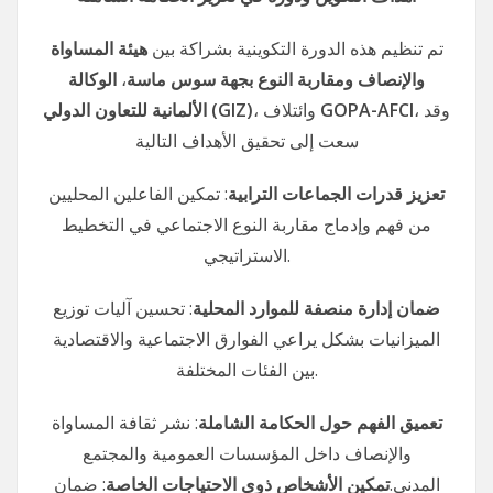
تم تنظيم هذه الدورة التكوينية بشراكة بين
هيئة المساواة
الوكالة
،
والإنصاف ومقاربة النوع بجهة سوس ماسة
الألمانية للتعاون الدولي
(GIZ)
، وائتلاف
GOPA-AFCI
، وقد
سعت إلى تحقيق الأهداف التالية
تعزيز قدرات الجماعات الترابية
: تمكين الفاعلين المحليين
من فهم وإدماج مقاربة النوع الاجتماعي في التخطيط
الاستراتيجي.
ضمان إدارة منصفة للموارد المحلية
: تحسين آليات توزيع
الميزانيات بشكل يراعي الفوارق الاجتماعية والاقتصادية
بين الفئات المختلفة.
تعميق الفهم حول الحكامة الشاملة
: نشر ثقافة المساواة
والإنصاف داخل المؤسسات العمومية والمجتمع
المدني.
تمكين الأشخاص ذوي الاحتياجات الخاصة
: ضمان