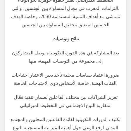
التخطيط الميزانياتي يُعتبر خطوةً جوهرية نحو الوفاء
بالتزامات المغرب في مجال المساواة بين الجنسين، والتي
تتماشى مع أهداف التنمية المستدامة 2030، وخاصة الهدف
الخامس المتعلق بتحقيق المساواة بين الجنسين
نتائج وتوصيات
بعد المشاركة في هذه الدورة التكوينية، توصل المشاركون
إلى مجموعة من التوصيات المهمة، منها
ضرورة اعتماد سياسات محلية تأخذ بعين الاعتبار احتياجات
الفئات الهشة، خاصة الأشخاص ذوي الاحتياجات الخاصة.
تعزيز الشراكات بين مختلف الفاعلين لضمان تنفيذ فعّال
لمقاربة النوع الاجتماعي في التخطيط الميزانياتي.
تكثيف الدورات التكوينية لفائدة الفاعلين المحليين والمجتمع
المدني لرفع الوعي حول أهمية الميزانية المستجيبة للنوع