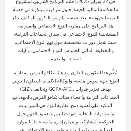
في 22 فبراير 2025، اختُتم البرنامج التدريبي لمشروع
« الحكامة المالية الجيدة: حلول مركزية مبتكرة في خدمة
التنمية الجهوية »، بعد خمسة أيام من التكوين المكثف. ركز
هذا البرنامج على مقاربة النوع الاجتماعي والميزانية
المستجيبة للنوع الاجتماعي في سياق الجماعات الترابية،
حيث شمل دورات متخصصة حول نهج النوع الاجتماعي،
والتخطيط المالي الحساس للنوع الاجتماعي، وآليات
المتابعة والتقييم
نُظِّم هذا التكوين بالتعاون مع هيئة تكافؤ الفرص ومقاربة
النوع بجهة سوس ماسة، والوكالة الألمانية للتعاون الدولي
(GIZ)، وتحالف GOPA-AFCI، بهدف تعزيز قدرات
الجماعات الترابية وأعضاء هيئات تكافؤ الفرص بالجهة، مع
التأكيد على أهمية دمج مقاربة النوع في الميزانيات
والمبادرات المحلية. شهدت الدورة تعميق الفهم حول
الحوكمة التشاركية وضمان إدارة مالية عادلة للموارد
المحلية، حيث يُعد إدماج منظور النوع الاجتماعي في