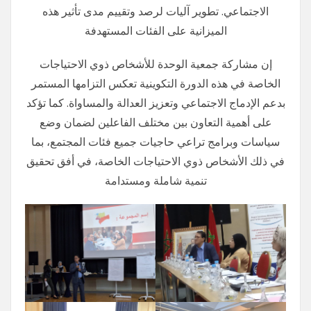
الاجتماعي. تطوير آليات لرصد وتقييم مدى تأثير هذه
الميزانية على الفئات المستهدفة
إن مشاركة جمعية الوحدة للأشخاص ذوي الاحتياجات
الخاصة في هذه الدورة التكوينية تعكس التزامها المستمر
بدعم الإدماج الاجتماعي وتعزيز العدالة والمساواة. كما تؤكد
على أهمية التعاون بين مختلف الفاعلين لضمان وضع
سياسات وبرامج تراعي حاجيات جميع فئات المجتمع، بما
في ذلك الأشخاص ذوي الاحتياجات الخاصة، في أفق تحقيق
تنمية شاملة ومستدامة