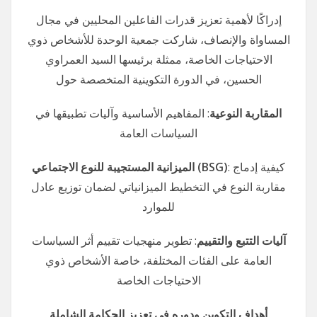
إدراكًا لأهمية تعزيز قدرات الفاعلين المحليين في مجال
المساواة والإنصاف، شاركت جمعية الوحدة للأشخاص ذوي
الاحتياجات الخاصة، ممثلة برئيسها السيد العمراوي
الحسين، في الدورة التكوينية المتخصصة حول
المقاربة النوعية
: المفاهيم الأساسية وآليات تطبيقها في
السياسات العامة
الميزانية المستجيبة للنوع الاجتماعي
(BSG)
: كيفية إدماج
مقاربة النوع في التخطيط الميزانياتي لضمان توزيع عادل
للموارد
آليات التتبع والتقييم
: تطوير منهجيات تقييم أثر السياسات
العامة على الفئات المختلفة، خاصة الأشخاص ذوي
الاحتياجات الخاصة
أهداف التكوين ودوره في تعزيز الحكامة الشاملة